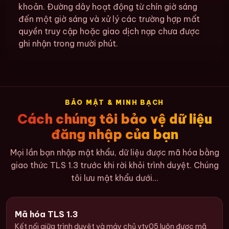
khoản. Đường dây hoạt động từ chín giờ sáng
đến một giờ sáng và xử lý các trường hợp mất
quyền truy cập hoặc giao dịch nạp chưa được
ghi nhận trong mười phút.
BẢO MẬT & MINH BẠCH
Cách chúng tôi bảo vệ dữ liệu
đăng nhập của bạn
Mọi lần bạn nhập mật khẩu, dữ liệu được mã hóa bằng
giao thức TLS 1.3 trước khi rời khỏi trình duyệt. Chúng
tôi lưu mật khẩu dưới...
Mã hóa TLS 1.3
Kết nối giữa trình duyệt và máy chủ vty05 luôn được mã