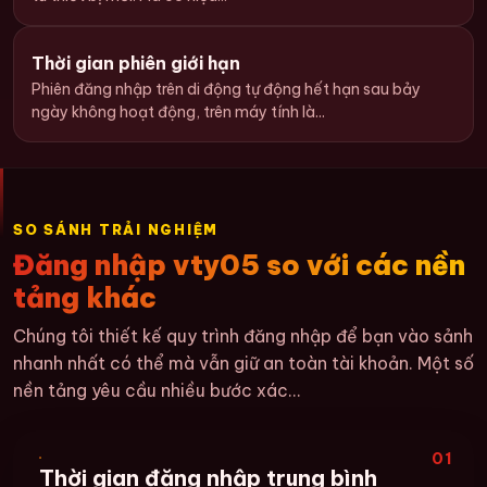
Thời gian phiên giới hạn
Phiên đăng nhập trên di động tự động hết hạn sau bảy
ngày không hoạt động, trên máy tính là...
SO SÁNH TRẢI NGHIỆM
Đăng nhập vty05 so với các nền
tảng khác
Chúng tôi thiết kế quy trình đăng nhập để bạn vào sảnh
nhanh nhất có thể mà vẫn giữ an toàn tài khoản. Một số
nền tảng yêu cầu nhiều bước xác...
01
Thời gian đăng nhập trung bình