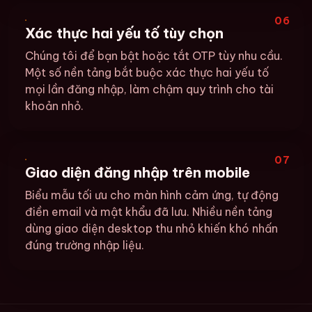
06
Xác thực hai yếu tố tùy chọn
Chúng tôi để bạn bật hoặc tắt OTP tùy nhu cầu.
Một số nền tảng bắt buộc xác thực hai yếu tố
mọi lần đăng nhập, làm chậm quy trình cho tài
khoản nhỏ.
07
Giao diện đăng nhập trên mobile
Biểu mẫu tối ưu cho màn hình cảm ứng, tự động
điền email và mật khẩu đã lưu. Nhiều nền tảng
dùng giao diện desktop thu nhỏ khiến khó nhấn
đúng trường nhập liệu.