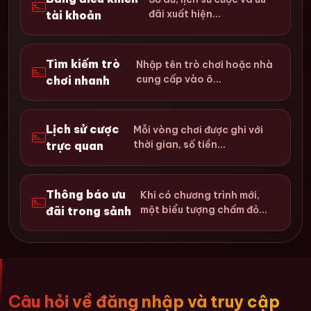
đãi xuất hiện...
tài khoản
Tìm kiếm trò
Nhập tên trò chơi hoặc nhà
cung cấp vào ô...
chơi nhanh
Lịch sử cược
Mỗi vòng chơi được ghi với
thời gian, số tiền...
trực quan
Thông báo ưu
Khi có chương trình mới,
một biểu tượng chấm đỏ...
đãi trong sảnh
Câu hỏi về đăng nhập và truy cập