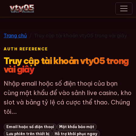
vty05
Trang chủ
Truy cập tài khoản vty05 trong vài giây
AUTH REFERENCE
Truy cập tài khoản vty05 trong
vài giây
Nhập email hoặc số điện thoại của bạn
cùng mật khẩu để vào sảnh live casino, kho
slot và bảng tỷ lệ cá cược thể thao. Chúng
tôi...
Email hoặc số điện thoại
Mật khẩu bảo mật
Lưu phiên trên thiết bị
Hỗ trợ khôi phục ngay