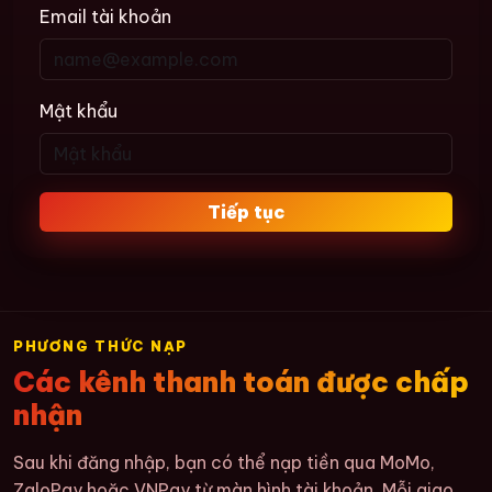
Email tài khoản
Mật khẩu
Tiếp tục
PHƯƠNG THỨC NẠP
Các kênh thanh toán được chấp
nhận
Sau khi đăng nhập, bạn có thể nạp tiền qua MoMo,
ZaloPay hoặc VNPay từ màn hình tài khoản. Mỗi giao