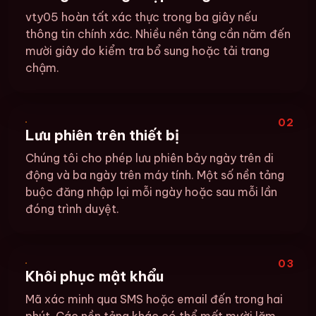
vty05 hoàn tất xác thực trong ba giây nếu
thông tin chính xác. Nhiều nền tảng cần năm đến
mười giây do kiểm tra bổ sung hoặc tải trang
chậm.
02
Lưu phiên trên thiết bị
Chúng tôi cho phép lưu phiên bảy ngày trên di
động và ba ngày trên máy tính. Một số nền tảng
buộc đăng nhập lại mỗi ngày hoặc sau mỗi lần
đóng trình duyệt.
03
Khôi phục mật khẩu
Mã xác minh qua SMS hoặc email đến trong hai
phút. Các nền tảng khác có thể mất mười lăm