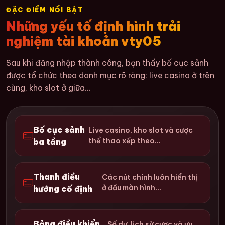
ĐẶC ĐIỂM NỔI BẬT
Những yếu tố định hình trải
nghiệm tài khoản vty05
Sau khi đăng nhập thành công, bạn thấy bố cục sảnh
được tổ chức theo danh mục rõ ràng: live casino ở trên
cùng, kho slot ở giữa...
Bố cục sảnh
Live casino, kho slot và cược
thể thao xếp theo...
ba tầng
Thanh điều
Các nút chính luôn hiển thị
ở đầu màn hình...
hướng cố định
Bảng điều khiển
Số dư, lịch sử cược và ưu