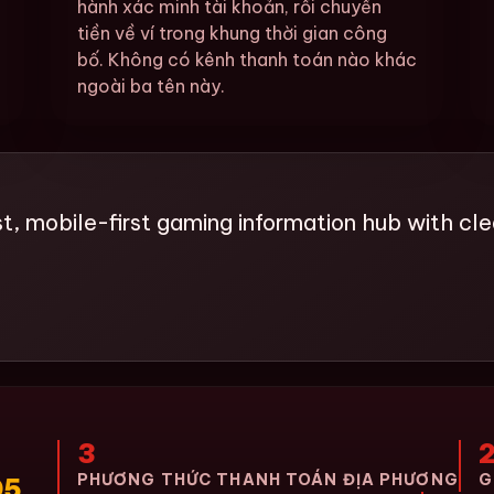
hành xác minh tài khoản, rồi chuyển
tiền về ví trong khung thời gian công
bố. Không có kênh thanh toán nào khác
ngoài ba tên này.
st, mobile-first gaming information hub with c
3
PHƯƠNG THỨC THANH TOÁN ĐỊA PHƯƠNG
G
05