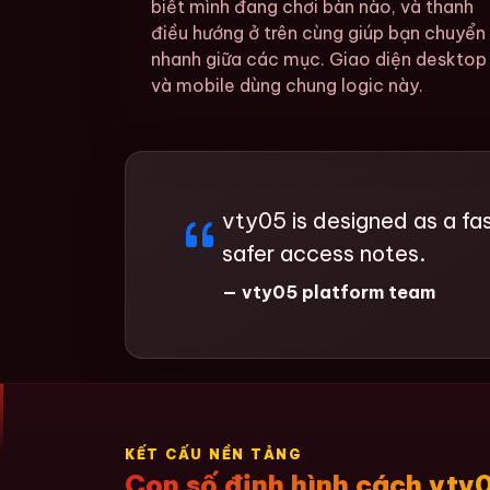
biết mình đang chơi bàn nào, và thanh
điều hướng ở trên cùng giúp bạn chuyển
nhanh giữa các mục. Giao diện desktop
và mobile dùng chung logic này.
vty05 is designed as a fa
safer access notes.
— vty05 platform team
KẾT CẤU NỀN TẢNG
Con số định hình cách vty