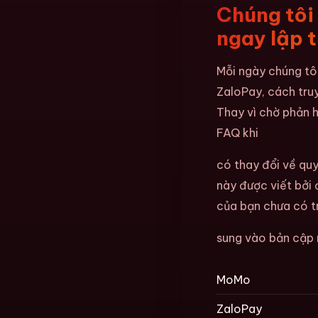
Chúng tôi 
ngay lập 
Mỗi ngày chúng tôi
ZaloPay, cách truy
Thay vì chờ phản h
FAQ khi
có thay đổi về quy
này được viết bởi 
của bạn chưa có tr
sung vào bản cập 
MoMo
ZaloPay