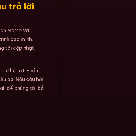
 trả lời
 dịch MoMo và
rình xác minh.
ng tôi cập nhật
giờ hỗ trợ. Phần
thứ ba. Nếu câu hỏi
ail để chúng tôi bổ