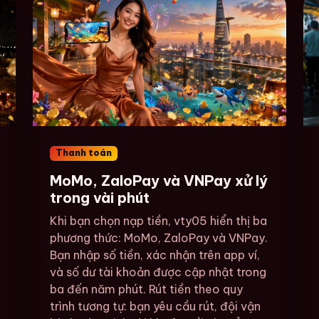
Thanh toán
MoMo, ZaloPay và VNPay xử lý
trong vài phút
Khi bạn chọn nạp tiền, vty05 hiển thị ba
phương thức: MoMo, ZaloPay và VNPay.
Bạn nhập số tiền, xác nhận trên app ví,
và số dư tài khoản được cập nhật trong
ba đến năm phút. Rút tiền theo quy
trình tương tự: bạn yêu cầu rút, đội vận