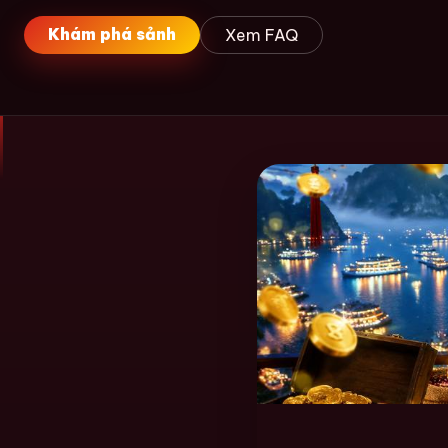
Khám phá sảnh
Xem FAQ