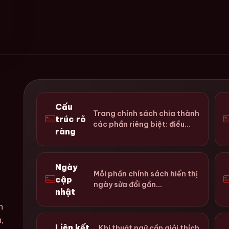
Cấu
Trang chính sách chia thành
trúc rõ
các phần riêng biệt: điều...
ràng
Ngày
Mỗi phần chính sách hiển thị
cập
ngày sửa đổi gần...
nhật
h
,
Liên kết
Khi thuật ngữ cần giải thích