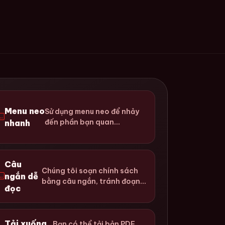
Menu neo
Sử dụng menu neo để nhảy
đến phần bạn quan...
nhanh
Câu
Chúng tôi soạn chính sách
ngắn dễ
bằng câu ngắn, tránh đoạn...
đọc
Tải xuống
Bạn có thể tải bản PDF