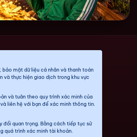
, bảo mật dữ liệu cá nhân và thanh toán
n và thực hiện giao dịch trong khu vực
oản và tuân theo quy trình xác minh của
à liên hệ với bạn để xác minh thông tin.
 đổi quan trọng. Bằng cách tiếp tục sử
g quá trình xác minh tài khoản.