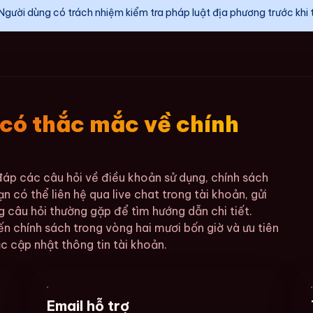
Người dùng có trách nhiệm kiểm tra pháp luật địa phương trước khi 
 có thắc mắc về chính
 đáp các câu hỏi về điều khoản sử dụng, chính sách
n có thể liên hệ qua live chat trong tài khoản, gửi
g câu hỏi thường gặp để tìm hướng dẫn chi tiết.
ến chính sách trong vòng hai mươi bốn giờ và ưu tiên
c cập nhật thông tin tài khoản.
Email hỗ trợ