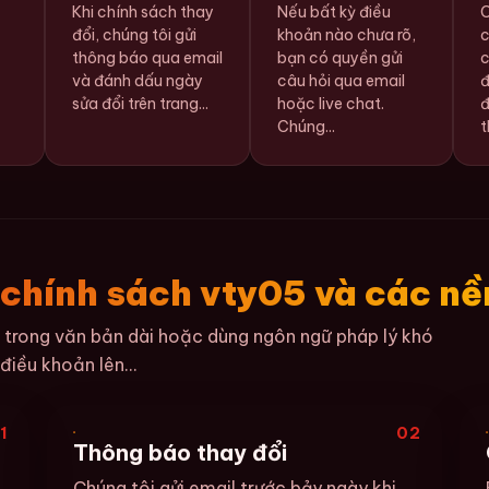
Khi chính sách thay
Nếu bất kỳ điều
C
đổi, chúng tôi gửi
khoản nào chưa rõ,
c
thông báo qua email
bạn có quyền gửi
c
và đánh dấu ngày
câu hỏi qua email
đ
sửa đổi trên trang...
hoặc live chat.
đ
Chúng...
t
 chính sách vty05 và các nề
 trong văn bản dài hoặc dùng ngôn ngữ pháp lý khó
điều khoản lên...
1
02
Thông báo thay đổi
Chúng tôi gửi email trước bảy ngày khi