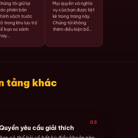
húng tôi giữ lại
Mọi quyền và nghĩa
ác phiên bản
vụ của bạn được liệt
hính sách trước
kê trong trang này.
ó trong kho lưu trữ
Chúng tôi không
ể bạn so sánh
thêm điều kiện bổ...
hay...
n tảng khác
03
Quyền yêu cầu giải thích
Bạn có thể hỏi về bất kỳ điều khoản nào