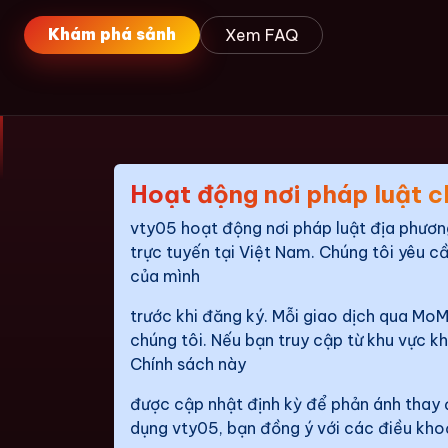
Khám phá sảnh
Xem FAQ
Hoạt động nơi pháp luật c
vty05 hoạt động nơi pháp luật địa phương
trực tuyến tại Việt Nam. Chúng tôi yêu c
của mình
trước khi đăng ký. Mỗi giao dịch qua MoM
chúng tôi. Nếu bạn truy cập từ khu vực k
Chính sách này
được cập nhật định kỳ để phản ánh thay đ
dụng vty05, bạn đồng ý với các điều khoả